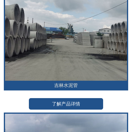
吉林水泥管
了解产品详情