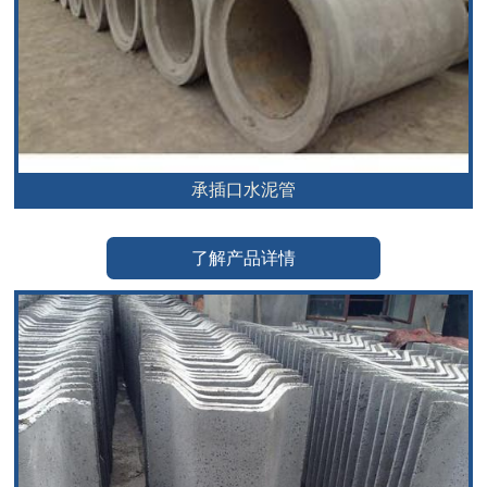
承插口水泥管
了解产品详情