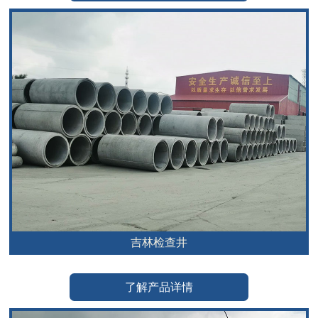
吉林检查井
了解产品详情